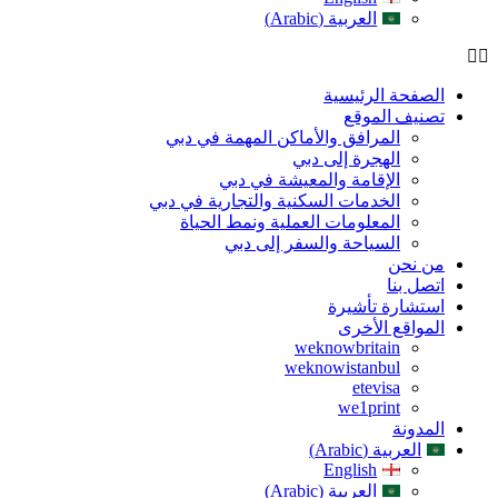
العربية (Arabic)
الصفحة الرئيسية
تصنيف الموقع
المرافق والأماكن المهمة في دبي
الهجرة إلى دبي
الإقامة والمعيشة في دبي
الخدمات السكنية والتجارية في دبي
المعلومات العملية ونمط الحياة
السياحة والسفر إلى دبي
من نحن
اتصل بنا
استشارة تأشيرة
المواقع الأخرى
weknowbritain
weknowistanbul
etevisa
we1print
المدونة
العربية (Arabic)
English
العربية (Arabic)