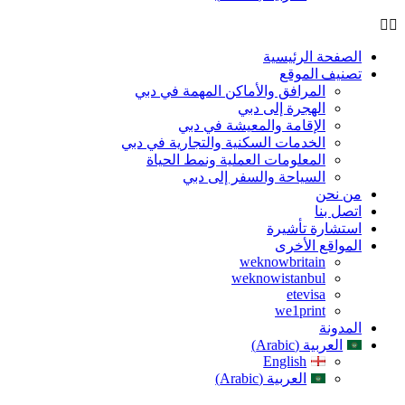
الصفحة الرئيسية
تصنيف الموقع
المرافق والأماكن المهمة في دبي
الهجرة إلى دبي
الإقامة والمعيشة في دبي
الخدمات السكنية والتجارية في دبي
المعلومات العملية ونمط الحياة
السياحة والسفر إلى دبي
من نحن
اتصل بنا
استشارة تأشيرة
المواقع الأخرى
weknowbritain
weknowistanbul
etevisa
we1print
المدونة
العربية (Arabic)
English
العربية (Arabic)