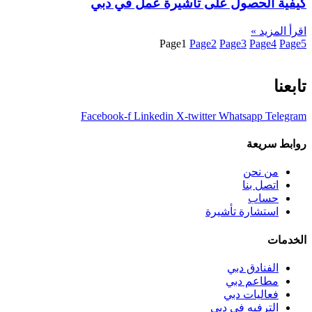
كيفية الحصول على تأشيرة عمل في دبي
اقرأ المزيد »
Page
1
Page
2
Page
3
Page
4
Page
5
تابعنا
Facebook-f
Linkedin
X-twitter
Whatsapp
Telegram
روابط سريعة
من نحن
اتصل بنا
حساب
استشارة تأشيرة
الخدمات
الفنادق دبي
مطاعم دبي
فعاليات دبي
الترفيه في دبي