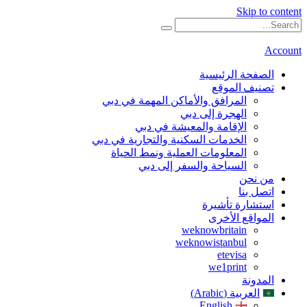
Skip to content
Account
الصفحة الرئيسية
تصنيف الموقع
المرافق والأماكن المهمة في دبي
الهجرة إلى دبي
الإقامة والمعيشة في دبي
الخدمات السكنية والتجارية في دبي
المعلومات العملية ونمط الحياة
السياحة والسفر إلى دبي
من نحن
اتصل بنا
استشارة تأشيرة
المواقع الأخرى
weknowbritain
weknowistanbul
etevisa
we1print
المدونة
العربية (Arabic)
English