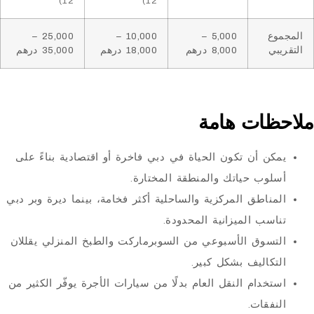
12)
12)
ع
5,000 –
10,000 –
25,000 –
بي
8,000 درهم
18,000 درهم
35,000 درهم
ظات هامة
كن أن تكون الحياة في دبي فاخرة أو اقتصادية بناءً على
لوب حياتك والمنطقة المختارة.
مناطق المركزية والساحلية أكثر فخامة، بينما ديرة وبر دبي
اسب الميزانية المحدودة.
تسوق الأسبوعي من السوبرماركت والطبخ المنزلي يقللان
تكاليف بشكل كبير.
تخدام النقل العام بدلًا من سيارات الأجرة يوفّر الكثير من
نفقات.