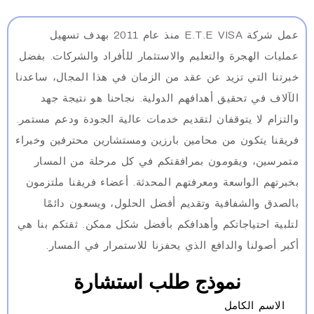
عمل شركة E.T.E VISA منذ عام 2011 بهدف تسهيل
ت الهجرة والتعليم والاستثمار للأفراد والشركات. بفضل
ا التي تزيد عن عقد من الزمان في هذا المجال، ساعدنا
ف في تحقيق أهدافهم الدولية. نجاحنا هو نتيجة جهد
ام لا يتوقفان لتقديم خدمات عالية الجودة ودعم مستمر.
ا يتكون من محامين بارزين ومستشارين محترفين وخبراء
سين، ويقومون بمرافقتكم في كل مرحلة من المسار
هم الواسعة ومعرفتهم المحدثة. أعضاء فريقنا ملتزمون
ق والشفافية وتقديم أفضل الحلول، ويسعون دائمًا
ة احتياجاتكم وأهدافكم بأفضل شكل ممكن. ثقتكم بنا هي
أصولنا والدافع الذي يحفزنا للاستمرار في المسار.
نموذج طلب استشارة
اسم الكامل